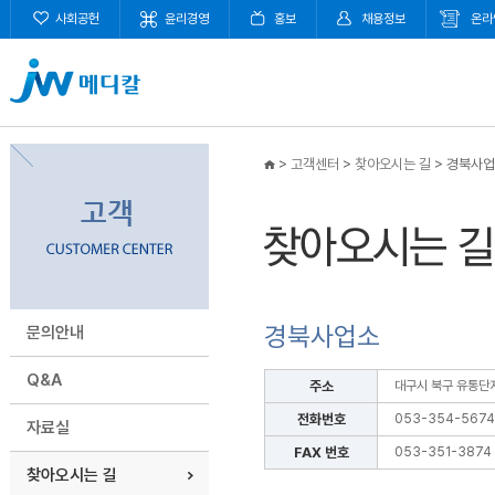
사회공헌
윤리경영
홍보
채용정보
온라
>
고객센터
>
찾아오시는 길
>
경북사업
경북사업소
문의안내
Q&A
주소
대구시 북구 유통단지
전화번호
053-354-5674
자료실
FAX 번호
053-351-3874
찾아오시는 길